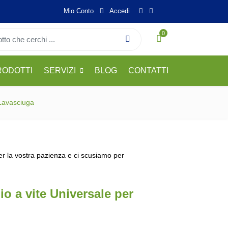
Mio Conto
Accedi
0
RODOTTI
SERVIZI
BLOG
CONTATTI
 Lavasciuga
per la vostra pazienza e ci scusiamo per
o a vite Universale per