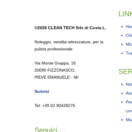
LIN
Ho
©2026
CLEAN TECH Srls di Costa L.
Chi
Noleggio
,
vendita attrezzature
,
per la
Mi
pulizia professionale.
Tra
Via Monte Grappa, 16
SER
20090 FIZZONASCO,
PIEVE EMANUELE - MI
Nol
Scrivici
Ass
Per
Tel: +39 02 90428276
con
Mac
Seguici …