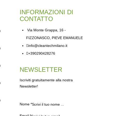
INFORMAZIONI DI
CONTATTO
Via Monte Grappa, 16 -
0
FIZZONASCO, PIEVE EMANUELE
info@cleantechmilano.it
0
+390290428276
0
NEWSLETTER
Iscriviti gratuitamente alla nostra
0
Newsletter!
0
Nome
*
Email
*