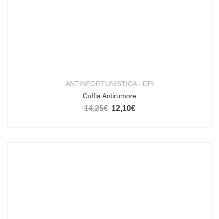
ANTINFORTUNISTICA - DPI
Cuffia Antirumore
14,25
€
12,10
€
Il prezzo originale era: 14,25€.
Il prezzo attuale è: 12,10€.