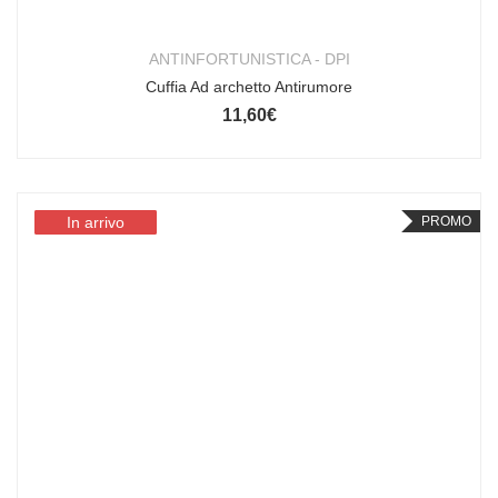
ANTINFORTUNISTICA - DPI
Cuffia Ad archetto Antirumore
11,60
€
In arrivo
In arrivo
PROMO