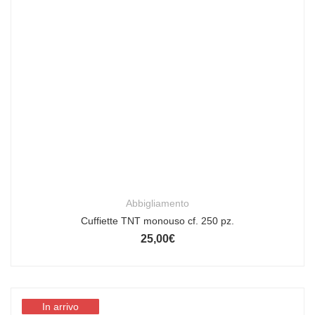
Abbigliamento
Cuffiette TNT monouso cf. 250 pz.
25,00
€
In arrivo
In arrivo