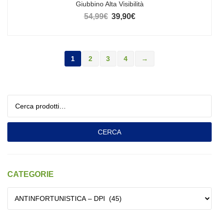
Giubbino Alta Visibilità
54,99
€
39,90
€
Il prezzo originale era: 54,99€.
Il prezzo attuale è: 39,90€.
1
2
3
4
→
Cerca:
CERCA
CATEGORIE