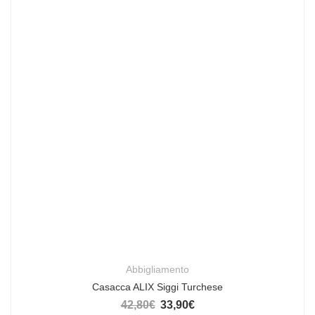
Abbigliamento
Casacca ALIX Siggi Turchese
42,80
€
33,90
€
Il prezzo originale era: 42,80€.
Il prezzo attuale è: 33,90€.