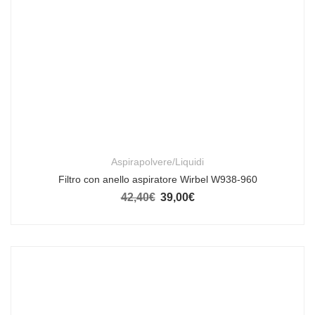
Aspirapolvere/Liquidi
Filtro con anello aspiratore Wirbel W938-960
42,40
€
39,00
€
Il prezzo originale era: 42,40€.
Il prezzo attuale è: 39,00€.