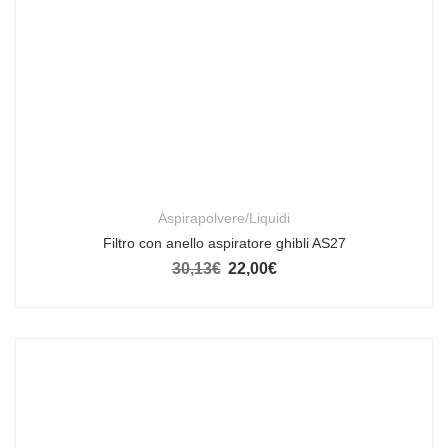
Aspirapolvere/Liquidi
Filtro con anello aspiratore ghibli AS27
30,13
€
22,00
€
Il prezzo originale era: 30,13€.
Il prezzo attuale è: 22,00€.