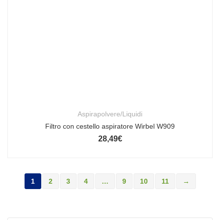
Aspirapolvere/Liquidi
Filtro con cestello aspiratore Wirbel W909
28,49
€
1
2
3
4
…
9
10
11
→