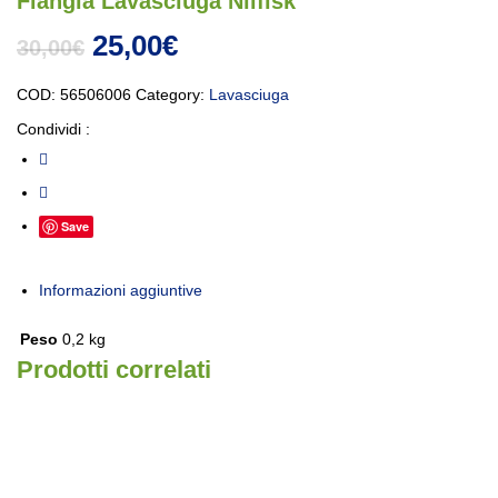
Flangia Lavasciuga Nilfisk
Il prezzo originale era: 30,00€.
Il prezzo attuale è: 25,00€
25,00
€
30,00
€
COD:
56506006
Category:
Lavasciuga
Condividi :
Save
Informazioni aggiuntive
Peso
0,2 kg
Prodotti correlati