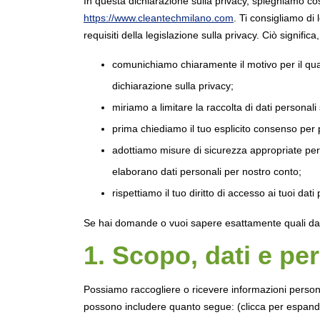
In questa dichiarazione sulla privacy, spieghiamo co
https://www.cleantechmilano.com
. Ti consigliamo di
requisiti della legislazione sulla privacy. Ciò significa,
comunichiamo chiaramente il motivo per il qu
dichiarazione sulla privacy;
miriamo a limitare la raccolta di dati personali s
prima chiediamo il tuo esplicito consenso per p
adottiamo misure di sicurezza appropriate per 
elaborano dati personali per nostro conto;
rispettiamo il tuo diritto di accesso ai tuoi dati 
Se hai domande o vuoi sapere esattamente quali dat
1. Scopo, dati e pe
Possiamo raccogliere o ricevere informazioni persona
possono includere quanto segue: (clicca per espand