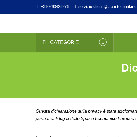
+390290428276
servizio.clienti@cleantechmilano.
CATEGORIE
Dic
Questa dichiarazione sulla privacy è stata aggiornata l
permanenti legali dello Spazio Economico Europeo e