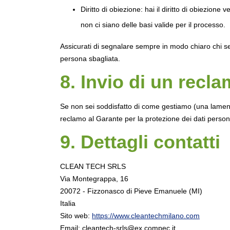
Diritto di obiezione: hai il diritto di obiezion
non ci siano delle basi valide per il processo.
Assicurati di segnalare sempre in modo chiaro chi sei
persona sbagliata.
8. Invio di un recl
Se non sei soddisfatto di come gestiamo (una lamentela
reclamo al Garante per la protezione dei dati persona
9. Dettagli contatti
CLEAN TECH SRLS
Via Montegrappa, 16
20072 - Fizzonasco di Pieve Emanuele (MI)
Italia
Sito web:
https://www.cleantechmilano.com
Email:
cleantech-srls@
ex.com
pec.it