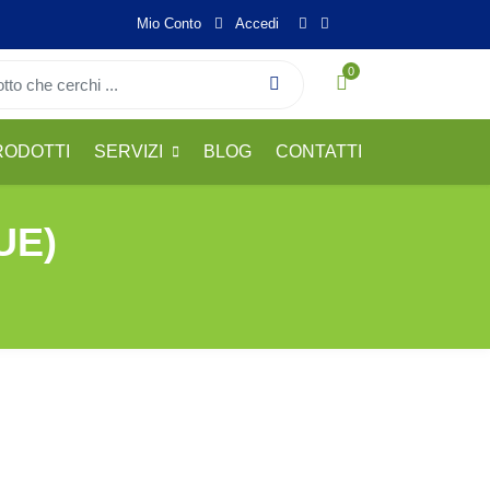
Mio Conto
Accedi
0
RODOTTI
SERVIZI
BLOG
CONTATTI
(UE)