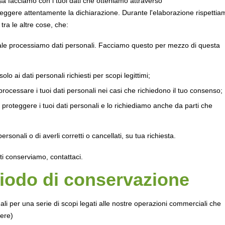
sa facciamo con i tuoi dati che otteniamo attraverso
 leggere attentamente la dichiarazione. Durante l'elaborazione rispettia
 tra le altre cose, che:
ale processiamo dati personali. Facciamo questo per mezzo di questa
olo ai dati personali richiesti per scopi legittimi;
rocessare i tuoi dati personali nei casi che richiedono il tuo consenso;
proteggere i tuoi dati personali e lo richiediamo anche da parti che
personali o di averli corretti o cancellati, su tua richiesta.
i conserviamo, contattaci.
riodo di conservazione
li per una serie di scopi legati alle nostre operazioni commerciali che
ere)