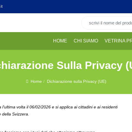
it
Cerca per:
HOME
CHI SIAMO
VETRINA P
hiarazione Sulla Privacy 
Home
Dichiarazione sulla Privacy (UE)
'ultima volta il 06/02/2026 e si applica ai cittadini e ai residenti
 della Svizzera.