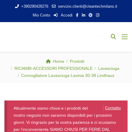
+390290428276
servizio.clienti@cleantechmilano.it
Mio Conto
Accedi
Home
Prodotti
RICAMBI-ACCESSORI PROFESSIONALE
Lavasciuga
Convogliatore Lavasciuga Lavinia 30-38 Lindhaus
Contatto
Attualmente siamo chiusi e i prodotti del
nostro negozio non saranno disponibili per i prossimi
giorni. Vi ringrazio per la vostra pazienza e ci scusiamo
per l’inconveniente.SIAMO CHIUSI PER FERIE DAL