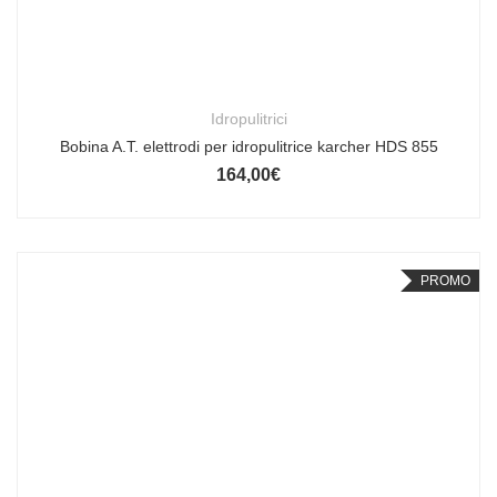
Idropulitrici
Bobina A.T. elettrodi per idropulitrice karcher HDS 855
164,00
€
PROMO