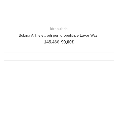
Idropulitrici
Bobina A.T. elettrodi per idropulitrice Lavor Wash
145,46
€
90,00
€
Il prezzo originale era: 145,46€.
Il prezzo attuale è: 90,00€.