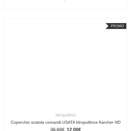
PROMO
Idropulitrici
Coperchio scatola comandi USATA Idropulitrice Karcher HD
36,00
€
12,00
€
Il prezzo originale era: 36,00€.
Il prezzo attuale è: 12,00€.