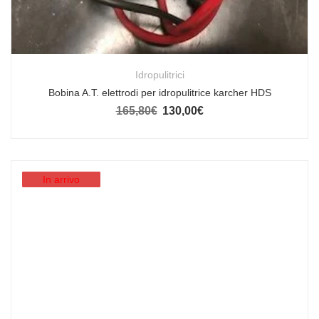
Idropulitrici
Bobina A.T. elettrodi per idropulitrice karcher HDS
165,80
€
130,00
€
Il prezzo originale era: 165,80€.
Il prezzo attuale è: 130,00€.
In arrivo
In arrivo