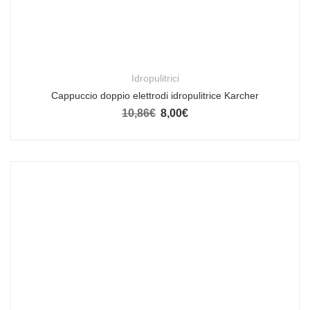
Idropulitrici
Cappuccio doppio elettrodi idropulitrice Karcher
10,86
€
8,00
€
Il prezzo originale era: 10,86€.
Il prezzo attuale è: 8,00€.