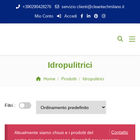
+390290428276
servizio.clienti@cleantechmilano.it
Mio Conto
Accedi
Idropulitrici
Home
Prodotti
Idropulitrici
Filtri :
Contatto
Attualmente siamo chiusi e i prodotti del
nostro negozio non saranno disponibili per i prossimi