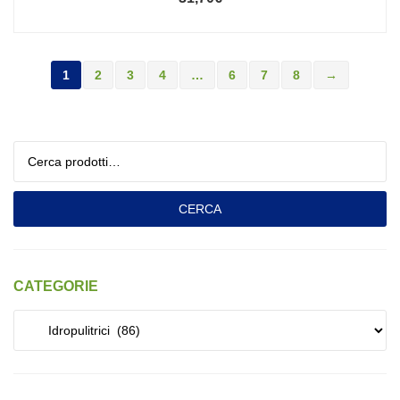
1
2
3
4
…
6
7
8
→
Cerca:
CERCA
CATEGORIE