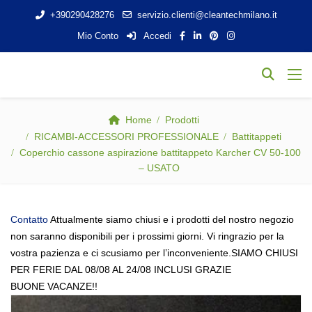
+390290428276
servizio.clienti@cleantechmilano.it
Mio Conto
Accedi
Home
Prodotti
RICAMBI-ACCESSORI PROFESSIONALE
Battitappeti
Coperchio cassone aspirazione battitappeto Karcher CV 50-100
– USATO
Contatto
Attualmente siamo chiusi e i prodotti del nostro negozio
non saranno disponibili per i prossimi giorni. Vi ringrazio per la
vostra pazienza e ci scusiamo per l’inconveniente.SIAMO CHIUSI
PER FERIE DAL 08/08 AL 24/08 INCLUSI GRAZIE
BUONE VACANZE!!