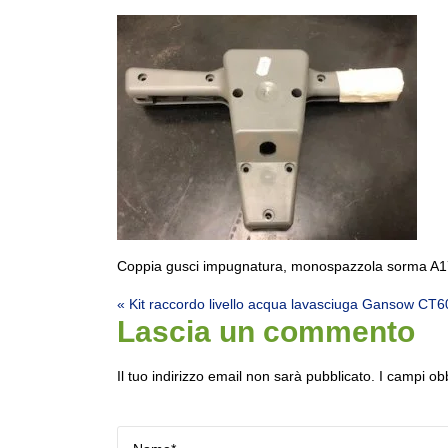
Coppia gusci impugnatura, monospazzola sorma A17
Navigazione articol
« Kit raccordo livello acqua lavasciuga Gansow CT6
Lascia un commento
Il tuo indirizzo email non sarà pubblicato.
I campi ob