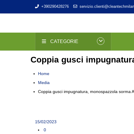
+390290428276
servizio.clienti@cleantechmilan
CATEGORIE
Coppia gusci impugnatur
Home
Media
Coppia gusci impugnatura, monospazzola sorma A
15/02/2023
0