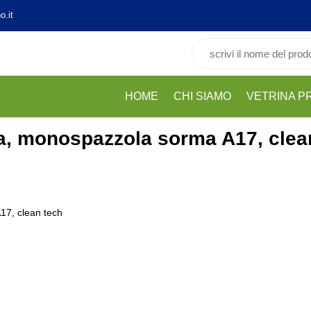
o.it
Cerca per:
HOME
CHI SIAMO
VETRINA P
a, monospazzola sorma A17, clea
17, clean tech