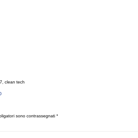
, clean tech
i
0
bligatori sono contrassegnati
*