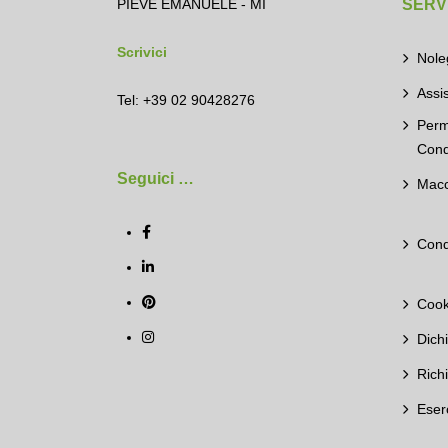
PIEVE EMANUELE - MI
SERVI
Scrivici
Nole
Assi
Tel: +39 02 90428276
Perm
Cond
Seguici …
Macc
Cond
Cook
Dich
Rich
Eser