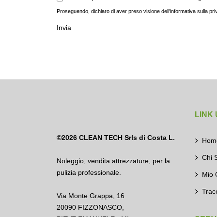
Proseguendo, dichiaro di aver preso visione dell'informativa sulla pri
Invia
LINK 
©2026
CLEAN TECH Srls di Costa L.
Hom
Chi 
Noleggio
,
vendita attrezzature
,
per la
pulizia professionale.
Mio 
Trac
Via Monte Grappa, 16
20090 FIZZONASCO,