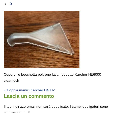
0
Coperchio bocchetta poltrone lavamoquette Karcher HE6000
cleantech
Navigazione articoli
« Coppia manici Karcher D4002
Lascia un commento
Il tuo indirizzo email non sarà pubblicato.
I campi obbligatori sono
contrassegnati
*