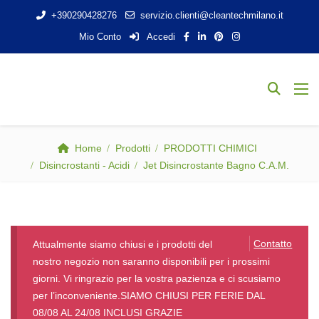
+390290428276
servizio.clienti@cleantechmilano.it
Mio Conto
Accedi
Home
Prodotti
PRODOTTI CHIMICI
Disincrostanti - Acidi
Jet Disincrostante Bagno C.A.M.
Contatto
Attualmente siamo chiusi e i prodotti del
nostro negozio non saranno disponibili per i prossimi
giorni. Vi ringrazio per la vostra pazienza e ci scusiamo
per l’inconveniente.SIAMO CHIUSI PER FERIE DAL
08/08 AL 24/08 INCLUSI GRAZIE