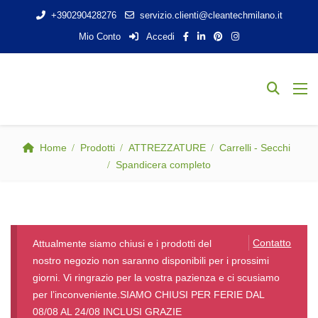
+390290428276
servizio.clienti@cleantechmilano.it
Mio Conto
Accedi
Home
Prodotti
ATTREZZATURE
Carrelli - Secchi
Spandicera completo
Contatto
Attualmente siamo chiusi e i prodotti del
nostro negozio non saranno disponibili per i prossimi
giorni. Vi ringrazio per la vostra pazienza e ci scusiamo
per l’inconveniente.SIAMO CHIUSI PER FERIE DAL
08/08 AL 24/08 INCLUSI GRAZIE