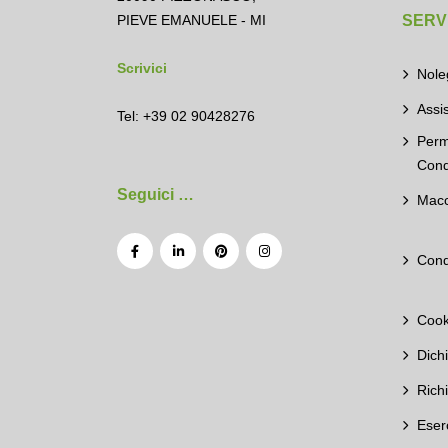
PIEVE EMANUELE - MI
SERVI
Scrivici
Nole
Assi
Tel: +39 02 90428276
Perm
Cond
Seguici …
Macc
Cond
Cook
Dich
Rich
Eser