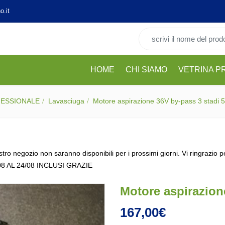
o.it
Cerca per:
HOME
CHI SIAMO
VETRINA P
FESSIONALE
Lavasciuga
Motore aspirazione 36V by-pass 3 stadi
stro negozio non saranno disponibili per i prossimi giorni. Vi ringrazio 
08 AL 24/08 INCLUSI GRAZIE
Motore aspirazion
167,00
€