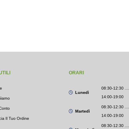
UTILI
ORARI
e
08:30-12:30 ....
Lunedì
14:00-19:00
Siamo
08:30-12:30 ....
Conto
Martedì
14:00-19:00
cia Il Tuo Ordine
08:30-12:30 ....