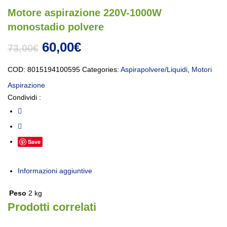
Motore aspirazione 220V-1000W
monostadio polvere
Il prezzo originale era: 73,00€.
Il prezzo attuale è: 60,00€
60,00
€
73,00
€
COD:
8015194100595
Categories:
Aspirapolvere/Liquidi
,
Motori
Aspirazione
Condividi :
Save
Informazioni aggiuntive
Peso
2 kg
Prodotti correlati