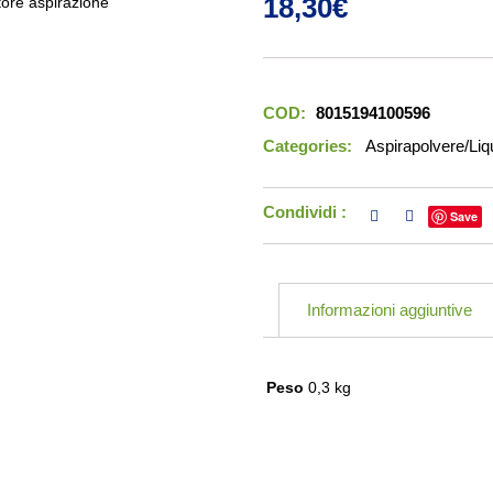
18,30
€
COD:
8015194100596
Categories:
Aspirapolvere/Liqu
Condividi :
Save
Informazioni aggiuntive
Peso
0,3 kg