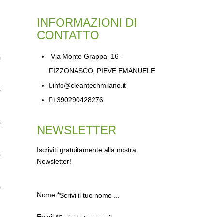
INFORMAZIONI DI
CONTATTO
Via Monte Grappa, 16 -
0
FIZZONASCO, PIEVE EMANUELE
info@cleantechmilano.it
0
+390290428276
0
NEWSLETTER
Iscriviti gratuitamente alla nostra
0
Newsletter!
0
Nome
*
Email
*