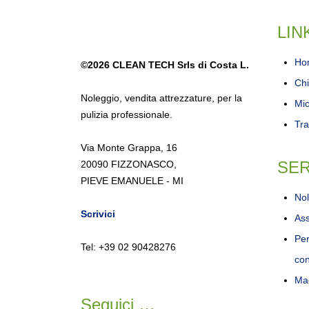
LIN
Ho
©2026
CLEAN TECH Srls di Costa L.
Chi
Noleggio
,
vendita attrezzature
,
per la
Mi
pulizia professionale.
Tra
Via Monte Grappa, 16
SER
20090 FIZZONASCO,
PIEVE EMANUELE - MI
Nol
Scrivici
Ass
Per
Tel: +39 02 90428276
con
Mac
Seguici …