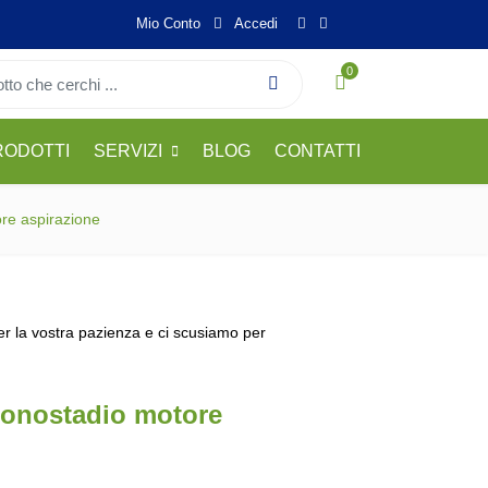
Mio Conto
Accedi
0
RODOTTI
SERVIZI
BLOG
CONTATTI
re aspirazione
per la vostra pazienza e ci scusiamo per
onostadio motore