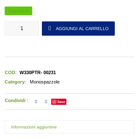
Disponibile
Piatto Trascinatore NUOVO Wirbel Candia 33-Limpia 13" quantità
AGGIUNGI AL CARRELLO
COD:
W330PTR- 00231
Category:
Monospazzole
Condividi :
Save
Informazioni aggiuntive