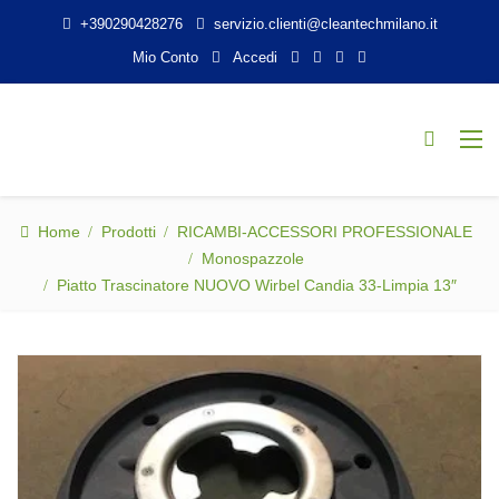
+390290428276
servizio.clienti@cleantechmilano.it
Mio Conto
Accedi
Home
Prodotti
RICAMBI-ACCESSORI PROFESSIONALE
Monospazzole
Piatto Trascinatore NUOVO Wirbel Candia 33-Limpia 13″