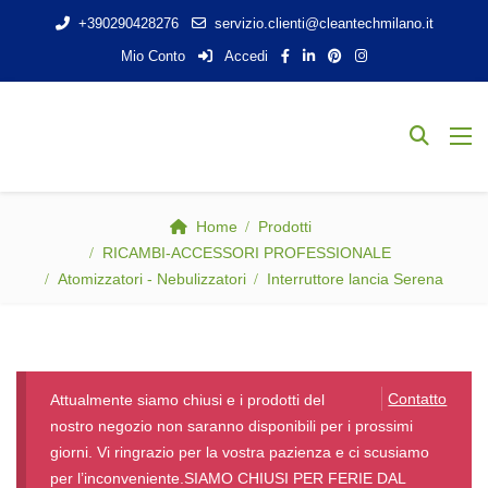
+390290428276
servizio.clienti@cleantechmilano.it
Mio Conto
Accedi
Home
Prodotti
RICAMBI-ACCESSORI PROFESSIONALE
Atomizzatori - Nebulizzatori
Interruttore lancia Serena
Contatto
Attualmente siamo chiusi e i prodotti del
nostro negozio non saranno disponibili per i prossimi
giorni. Vi ringrazio per la vostra pazienza e ci scusiamo
per l’inconveniente.SIAMO CHIUSI PER FERIE DAL