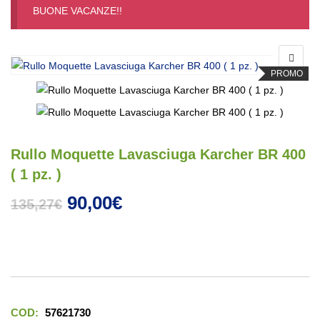
BUONE VACANZE!!
PROMO
Rullo Moquette Lavasciuga Karcher BR 400
( 1 pz. )
Il prezzo originale era: 135,27€
Il prezzo attuale è: 90,00
90,00
€
135,27
€
COD:
57621730