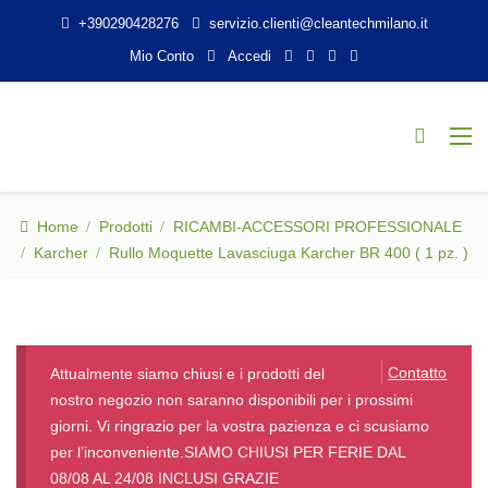
+390290428276
servizio.clienti@cleantechmilano.it
Mio Conto
Accedi
Home
Prodotti
RICAMBI-ACCESSORI PROFESSIONALE
Karcher
Rullo Moquette Lavasciuga Karcher BR 400 ( 1 pz. )
Contatto
Attualmente siamo chiusi e i prodotti del
nostro negozio non saranno disponibili per i prossimi
giorni. Vi ringrazio per la vostra pazienza e ci scusiamo
per l’inconveniente.SIAMO CHIUSI PER FERIE DAL
08/08 AL 24/08 INCLUSI GRAZIE