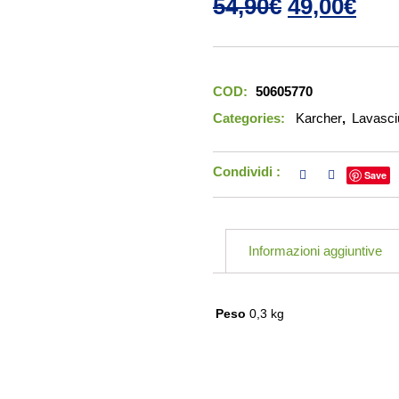
Il prezzo o
Il p
54,90
€
49,00
€
COD:
50605770
Categories:
Karcher
,
Lavasci
Condividi :
Save
Informazioni aggiuntive
Peso
0,3 kg