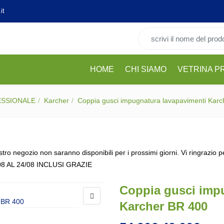
it
Cerca per:
HOME
CHI SIAMO
VETRINA P
ESSIONALE
Karcher
Coppia gusci impugnatura lavapavimenti Kar
stro negozio non saranno disponibili per i prossimi giorni. Vi ringrazio 
08 AL 24/08 INCLUSI GRAZIE
Coppia gusci imp
Karcher BR 400