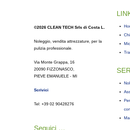
LIN
Ho
©2026
CLEAN TECH Srls di Costa L.
Chi
Noleggio
,
vendita attrezzature
,
per la
Mi
pulizia professionale.
Tra
Via Monte Grappa, 16
SER
20090 FIZZONASCO,
PIEVE EMANUELE - MI
Nol
Scrivici
Ass
Per
Tel: +39 02 90428276
con
Mac
Seguici …