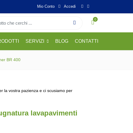
Mio Conto
Accedi
0
RODOTTI
SERVIZI
BLOG
CONTATTI
cher BR 400
per la vostra pazienza e ci scusiamo per
ugnatura lavapavimenti