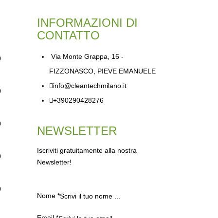
INFORMAZIONI DI
CONTATTO
Via Monte Grappa, 16 -
0
FIZZONASCO, PIEVE EMANUELE
info@cleantechmilano.it
0
+390290428276
0
NEWSLETTER
Iscriviti gratuitamente alla nostra
0
Newsletter!
0
Nome
*
Email
*