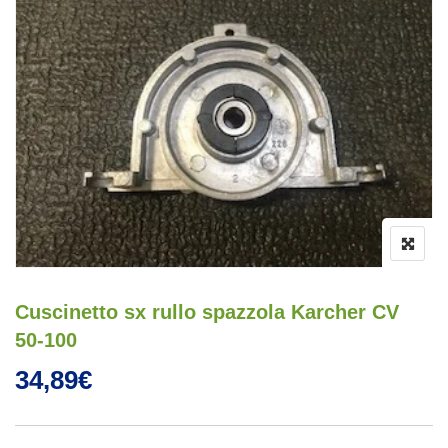
Cuscinetto sx rullo spazzola Karcher CV
50-100
34,89
€