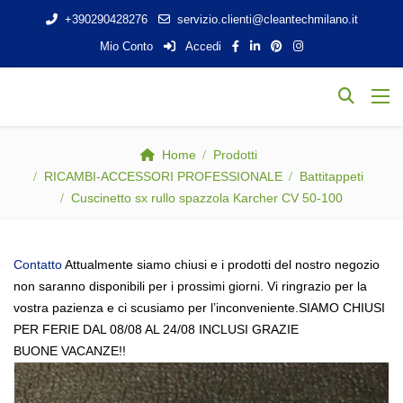
+390290428276
servizio.clienti@cleantechmilano.it
Mio Conto
Accedi
Home
Prodotti
RICAMBI-ACCESSORI PROFESSIONALE
Battitappeti
Cuscinetto sx rullo spazzola Karcher CV 50-100
Contatto
Attualmente siamo chiusi e i prodotti del nostro negozio
non saranno disponibili per i prossimi giorni. Vi ringrazio per la
vostra pazienza e ci scusiamo per l’inconveniente.SIAMO CHIUSI
PER FERIE DAL 08/08 AL 24/08 INCLUSI GRAZIE
BUONE VACANZE!!