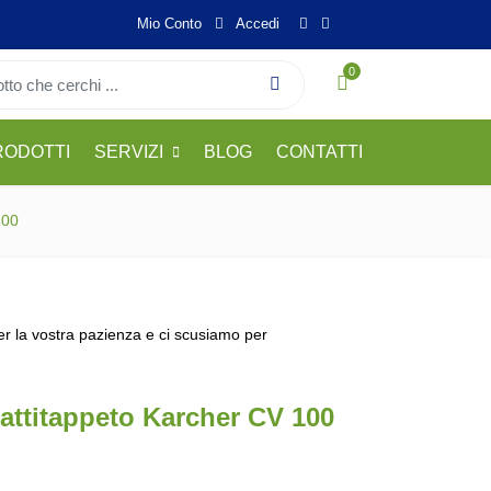
Mio Conto
Accedi
0
RODOTTI
SERVIZI
BLOG
CONTATTI
100
per la vostra pazienza e ci scusiamo per
attitappeto Karcher CV 100
originale era: 262,00€.
l prezzo attuale è: 140,00€.