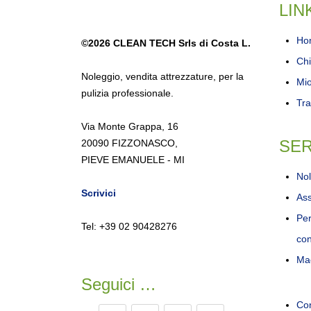
LIN
Ho
©2026
CLEAN TECH Srls di Costa L.
Chi
Noleggio
,
vendita attrezzature
,
per la
Mi
pulizia professionale.
Tra
Via Monte Grappa, 16
SER
20090 FIZZONASCO,
PIEVE EMANUELE - MI
Nol
Scrivici
Ass
Per
Tel: +39 02 90428276
con
Mac
Seguici …
Con