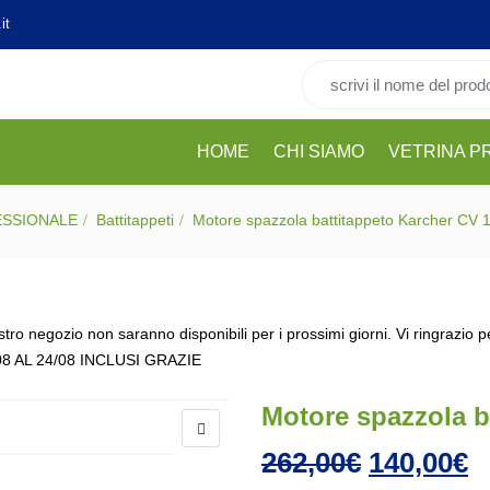
it
Cerca per:
HOME
CHI SIAMO
VETRINA P
ESSIONALE
Battitappeti
Motore spazzola battitappeto Karcher CV 
stro negozio non saranno disponibili per i prossimi giorni. Vi ringrazio 
08 AL 24/08 INCLUSI GRAZIE
Motore spazzola b
Il prezzo 
I
262,00
€
140,00
€