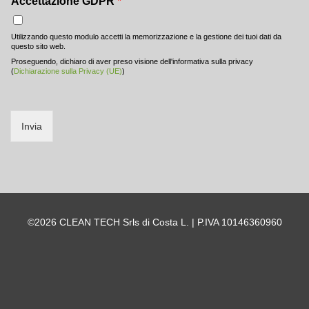
Accettazione GDPR
*
Utilizzando questo modulo accetti la memorizzazione e la gestione dei tuoi dati da
questo sito web.
Proseguendo, dichiaro di aver preso visione dell'informativa sulla privacy
(
Dichiarazione sulla Privacy (UE)
)
Invia
©2026 CLEAN TECH Srls di Costa L. | P.IVA 10146360960