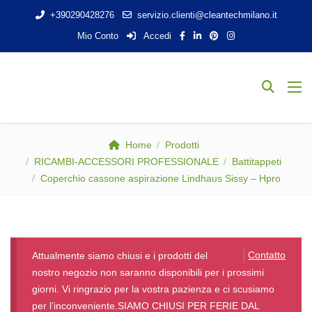
+390290428276
servizio.clienti@cleantechmilano.it
Mio Conto
Accedi
Home
Prodotti
RICAMBI-ACCESSORI PROFESSIONALE
Battitappeti
Coperchio cassone aspirazione Lindhaus Sissy – Hpro
Contatto
Attualmente siamo chiusi e i prodotti del
nostro negozio non saranno disponibili per i prossimi
giorni. Vi ringrazio per la vostra pazienza e ci scusiamo
per l’inconveniente.SIAMO CHIUSI PER FERIE DAL