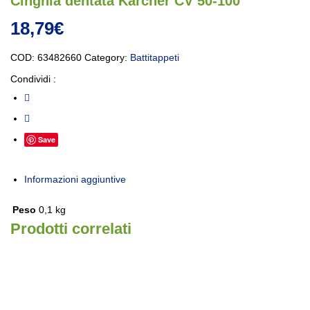
Cinghia dentata Karcher CV 50-100
18,79
€
COD:
63482660
Category:
Battitappeti
Condividi :
Save
Informazioni aggiuntive
Peso
0,1 kg
Prodotti correlati