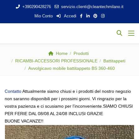
+390290428276
servizio.clienti@cleantechmilano.it
Mio Conto
Accedi
Home
Prodotti
RICAMBI-ACCESSORI PROFESSIONALE
Battitappeti
Avvolgicavo mobile battitappeto BS 360-460
Contatto
Attualmente siamo chiusi e i prodotti del nostro negozio
non saranno disponibili per i prossimi giorni. Vi ringrazio per la
vostra pazienza e ci scusiamo per l’inconveniente.SIAMO CHIUSI
PER FERIE DAL 08/08 AL 24/08 INCLUSI GRAZIE
BUONE VACANZE!!