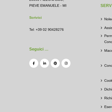
PIEVE EMANUELE - MI
SERVI
Scrivici
Nole
Assi
Tel: +39 02 90428276
Perm
Cond
Seguici …
Macc
Cond
Cook
Dich
Rich
Eser