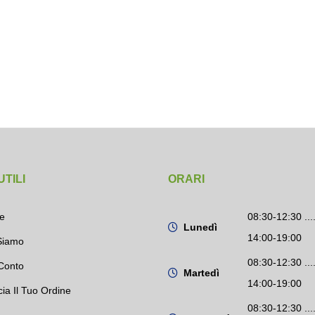
UTILI
ORARI
e
08:30-12:30 ....
Lunedì
14:00-19:00
Siamo
08:30-12:30 ....
Conto
Martedì
14:00-19:00
cia Il Tuo Ordine
08:30-12:30 ....