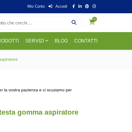
Mio Conto
Accedi
0
RODOTTI
SERVIZI
BLOG
CONTATTI
spiratore
per la vostra pazienza e ci scusiamo per
testa gomma aspiratore