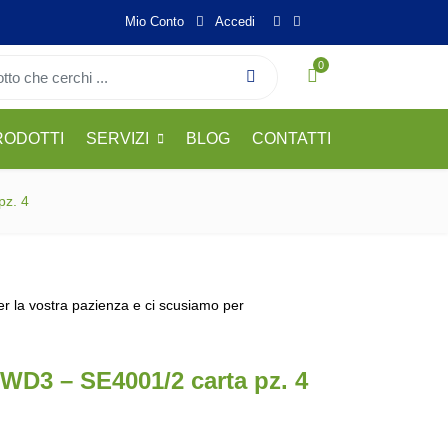
Mio Conto
Accedi
0
RODOTTI
SERVIZI
BLOG
CONTATTI
pz. 4
per la vostra pazienza e ci scusiamo per
 WD3 – SE4001/2 carta pz. 4