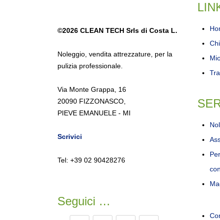
LIN
Ho
©2026
CLEAN TECH Srls di Costa L.
Chi
Noleggio
,
vendita attrezzature
,
per la
Mi
pulizia professionale.
Tra
Via Monte Grappa, 16
SER
20090 FIZZONASCO,
PIEVE EMANUELE - MI
Nol
Scrivici
Ass
Per
Tel: +39 02 90428276
con
Mac
Seguici …
Con