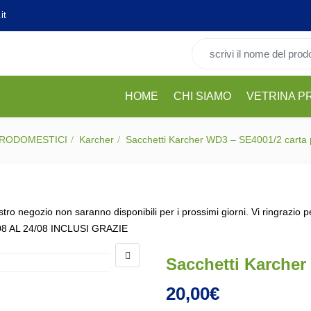
it
Cerca per:
HOME
CHI SIAMO
VETRINA P
TRODOMESTICI
Karcher
Sacchetti Karcher WD3 – SE4001/2 carta 
stro negozio non saranno disponibili per i prossimi giorni. Vi ringrazio 
08 AL 24/08 INCLUSI GRAZIE
Sacchetti Karcher
20,00
€