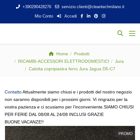
+390290428276
servizio.clienti@cleantechmilano.it
Mio Conto
Accedi
Home
Prodotti
RICAMBI-ACCESSORI ELETTRODOMESTICI
Jura
Calotta copripiastra ferro Jura Jagua D5-C7
Contatto
Attualmente siamo chiusi e i prodotti del nostro negozio
non saranno disponibili per i prossimi giorni. Vi ringrazio per la
vostra pazienza e ci scusiamo per l’inconveniente.SIAMO CHIUSI
PER FERIE DAL 08/08 AL 24/08 INCLUSI GRAZIE
BUONE VACANZE!!
PROMO