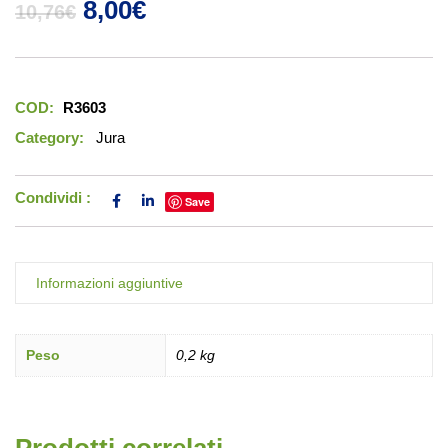
Il prezzo originale era: 10,76€.
Il prezzo attuale è: 8,00€.
8,00
€
10,76
€
COD:
R3603
Category:
Jura
Condividi :
Save
Informazioni aggiuntive
Peso
0,2 kg