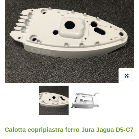
Calotta copripiastra ferro Jura Jagua D5-C7