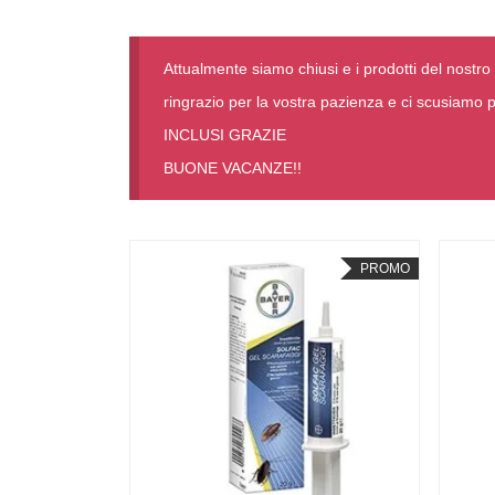
Attualmente siamo chiusi e i prodotti del nostro 
ringrazio per la vostra pazienza e ci scusiam
INCLUSI GRAZIE
BUONE VACANZE!!
PROMO