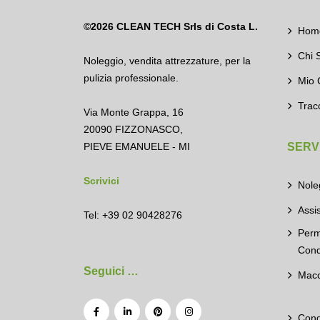
©2026
CLEAN TECH Srls di Costa L.
Hom
Chi 
Noleggio
,
vendita attrezzature
,
per la
pulizia professionale.
Mio 
Trac
Via Monte Grappa, 16
20090 FIZZONASCO,
PIEVE EMANUELE - MI
SERVI
Scrivici
Nole
Assi
Tel: +39 02 90428276
Perm
Cond
Seguici …
Macc
Cond