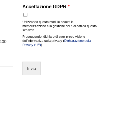
Accettazione GDPR
*
Utilizzando questo modulo accetti la
memorizzazione e la gestione dei tuoi dati da questo
sito web.
Proseguendo, dichiaro di aver preso visione
dell'informativa sulla privacy (
Dichiarazione sulla
 400
Privacy (UE)
)
Invia