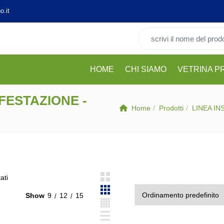
o.it
Cerca per:
HOME
CHI SIAMO
VETRINA P
NFESTAZIONE -
Home
Prodotti
LINEA IN
ati
Show
9
12
15