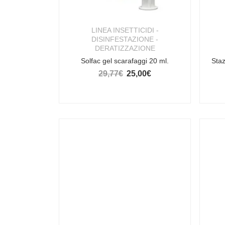
LINEA INSETTICIDI -
DISINFESTAZIONE -
DERATIZZAZIONE
Solfac gel scarafaggi 20 ml.
Staz
29,77
€
25,00
€
Il prezzo originale era: 29,77€.
Il prezzo attuale è: 25,00€.