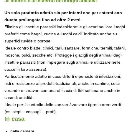
all’interno e all’esterno dei luoghi abitativi.
Un solo prodotto adatto sia per interni che per esterni con
durata prolungata fino ad oltre 2 mesi.
Elimina gli insetti e parassiti indesiderati e gli acari nei loro luoghi
preferiti come bagni, cucine e luoghi caldi. Indicato anche su
superfici ruvide o porose.
Ideale contro blatte, cimici, tarli, zanzare, formiche, termiti, tafani,
mosche, pulci, zecche etc. Protegge i giacigli degli animali dagli
insetti e parassiti (non impiegare sugli animali e utilizzare nelle
cucce in loro assenza).
Particolarmente adatto in caso di forti e persistenti infestazioni,
nidi e resistenze ai prodotti tradizionali, anche in cantine, solai
verande e caravan con una efficacia di 6/8 settimane anche in
caso di umidità.
Ideale per il controllo delle zanzare/ zanzare tigre in aree verdi
(es. siepi – cespugli – prati).
In casa
nelle camere