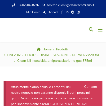
+390290428276
servizio.clienti@cleantechmilano.it
Mio Conto
Accedi
Home
Prodotti
LINEA INSETTICIDI - DISINFESTAZIONE - DERATIZZAZIONE
Clean kill insetticida antiparassitario no gas 375ml
Contatto
Attualmente siamo chiusi e i prodotti del
nostro negozio non saranno disponibili per i prossimi
giorni. Vi ringrazio per la vostra pazienza e ci scusiamo
per l’inconveniente.SIAMO CHIUSI PER FERIE DAL