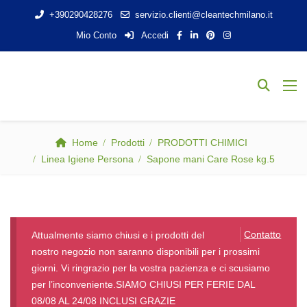
+390290428276
servizio.clienti@cleantechmilano.it
Mio Conto
Accedi
Home
Prodotti
PRODOTTI CHIMICI
Linea Igiene Persona
Sapone mani Care Rose kg.5
Contatto
Attualmente siamo chiusi e i prodotti del
nostro negozio non saranno disponibili per i prossimi
giorni. Vi ringrazio per la vostra pazienza e ci scusiamo
per l’inconveniente.SIAMO CHIUSI PER FERIE DAL
08/08 AL 24/08 INCLUSI GRAZIE