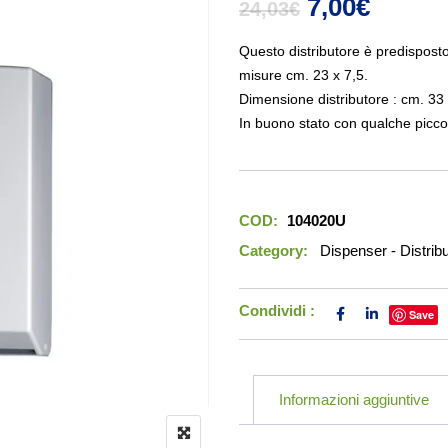
Il prezzo ori
Il prez
7,00
€
24,03
€
Questo distributore è predisposto 
misure cm. 23 x 7,5.
Dimensione distributore : cm. 33 
In buono stato con qualche picco
COD:
104020U
Category:
Dispenser - Distrib
Condividi :
Save
Informazioni aggiuntive