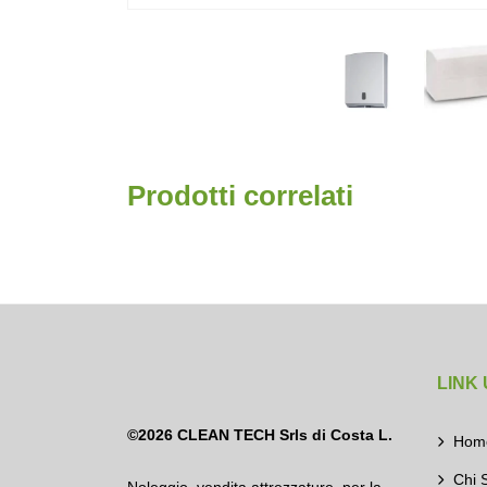
Prodotti correlati
LINK 
©2026
CLEAN TECH Srls di Costa L.
Hom
Chi 