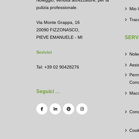
Noleggio
,
vendita attrezzature
,
per la
pulizia professionale.
Mio 
Trac
Via Monte Grappa, 16
20090 FIZZONASCO,
PIEVE EMANUELE - MI
SERVI
Scrivici
Nole
Assi
Tel: +39 02 90428276
Perm
Cond
Seguici …
Macc
Cond
Cook