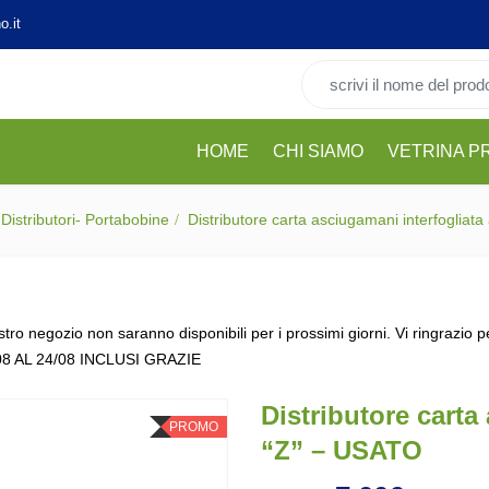
o.it
Cerca per:
HOME
CHI SIAMO
VETRINA P
Distributori- Portabobine
Distributore carta asciugamani interfogliat
stro negozio non saranno disponibili per i prossimi giorni. Vi ringrazio 
08 AL 24/08 INCLUSI GRAZIE
Distributore carta
PROMO
“Z” – USATO