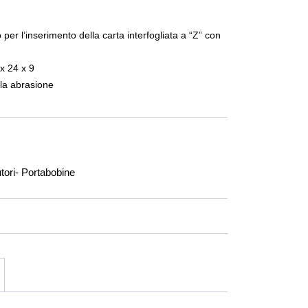
ginale era: 24,03€.
zo attuale è: 7,00€.
per l’inserimento della carta interfogliata a “Z” con
x 24 x 9
la abrasione
utori- Portabobine