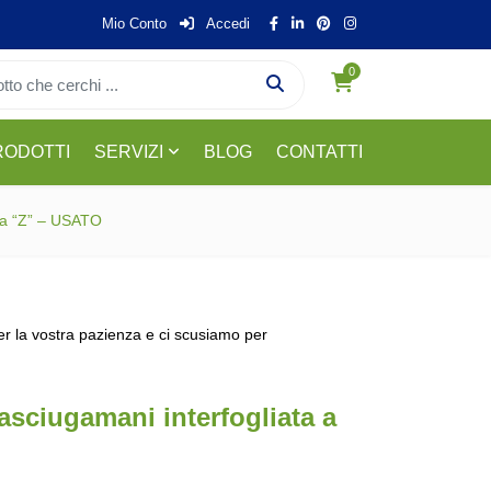
Mio Conto
Accedi
0
RODOTTI
SERVIZI
BLOG
CONTATTI
a a “Z” – USATO
per la vostra pazienza e ci scusiamo per
 asciugamani interfogliata a