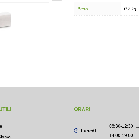
Peso
0,7 kg
UTILI
ORARI
e
08:30-12:30 ....
Lunedì
14:00-19:00
Siamo