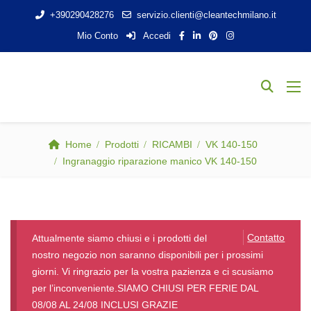
+390290428276
servizio.clienti@cleantechmilano.it
Mio Conto
Accedi
Home
Prodotti
RICAMBI
VK 140-150
Ingranaggio riparazione manico VK 140-150
Contatto
Attualmente siamo chiusi e i prodotti del
nostro negozio non saranno disponibili per i prossimi
giorni. Vi ringrazio per la vostra pazienza e ci scusiamo
per l’inconveniente.SIAMO CHIUSI PER FERIE DAL
08/08 AL 24/08 INCLUSI GRAZIE