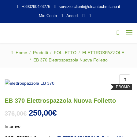
+390290428276
servizio.clienti@cleantechmilano.it
Mio Conto
Accedi
Home
Prodotti
FOLLETTO
ELETTROSPAZZOLE
EB 370 Elettrospazzola Nuova Folletto
PROMO
EB 370 Elettrospazzola Nuova Folletto
Il prezzo originale era: 376,00€
Il prezzo attuale è: 250
250,00
€
376,00
€
In arrivo